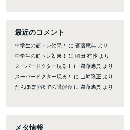
最近のコメント
中学生の筋トレ効果！
に
齋藤應典
より
中学生の筋トレ効果！
に
岡田 有沙
より
スーパードクター現る！
に
齋藤應典
より
スーパードクター現る！
に
山崎隆正
より
たんぽぽ学級での講演会
に
齋藤應典
より
メタ情報