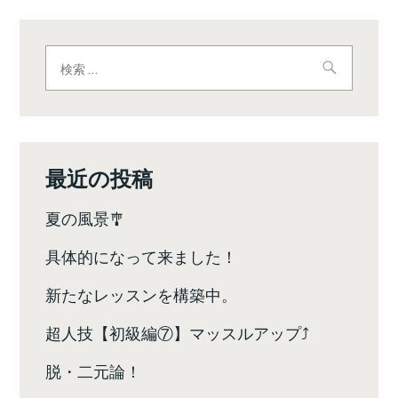
ナ
ビ
検
索:
ゲ
ー
シ
最近の投稿
ョ
夏の風景🎐
ン
具体的になって来ました！
新たなレッスンを構築中。
超人技【初級編⑦】マッスルアップ⤴️
脱・二元論！