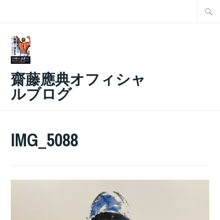
コ
検
ン
索:
テ
ン
ツ
齋藤應典オフィシャ
へ
ルブログ
ス
キ
ッ
IMG_5088
プ