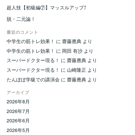
超人技【初級編⑦】マッスルアップ⤴️
脱・二元論！
最近のコメント
中学生の筋トレ効果！
に
齋藤應典
より
中学生の筋トレ効果！
に
岡田 有沙
より
スーパードクター現る！
に
齋藤應典
より
スーパードクター現る！
に
山崎隆正
より
たんぽぽ学級での講演会
に
齋藤應典
より
アーカイブ
2026年8月
2026年7月
2026年6月
2026年5月