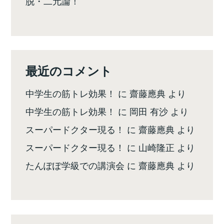
脱・二元論！
最近のコメント
中学生の筋トレ効果！
に
齋藤應典
より
中学生の筋トレ効果！
に
岡田 有沙
より
スーパードクター現る！
に
齋藤應典
より
スーパードクター現る！
に
山崎隆正
より
たんぽぽ学級での講演会
に
齋藤應典
より