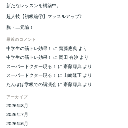
新たなレッスンを構築中。
超人技【初級編⑦】マッスルアップ⤴️
脱・二元論！
最近のコメント
中学生の筋トレ効果！
に
齋藤應典
より
中学生の筋トレ効果！
に
岡田 有沙
より
スーパードクター現る！
に
齋藤應典
より
スーパードクター現る！
に
山崎隆正
より
たんぽぽ学級での講演会
に
齋藤應典
より
アーカイブ
2026年8月
2026年7月
2026年6月