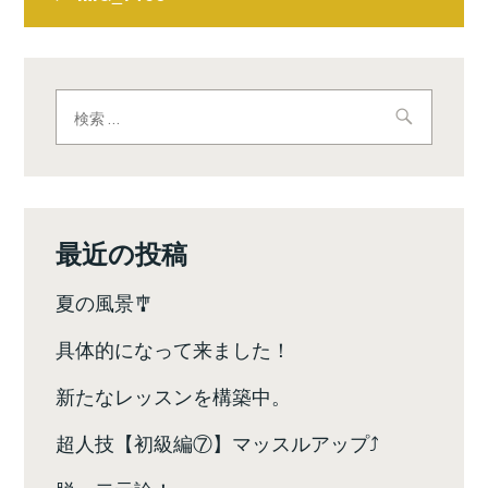
稿
ナ
ビ
検
索:
ゲ
ー
シ
最近の投稿
ョ
夏の風景🎐
ン
具体的になって来ました！
新たなレッスンを構築中。
超人技【初級編⑦】マッスルアップ⤴️