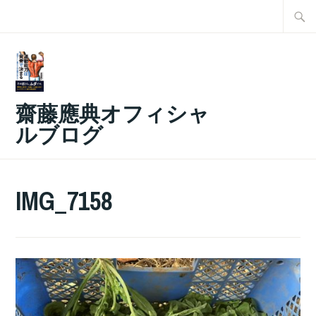
コ
検
ン
索:
テ
ン
ツ
齋藤應典オフィシャ
へ
ルブログ
ス
キ
ッ
IMG_7158
プ