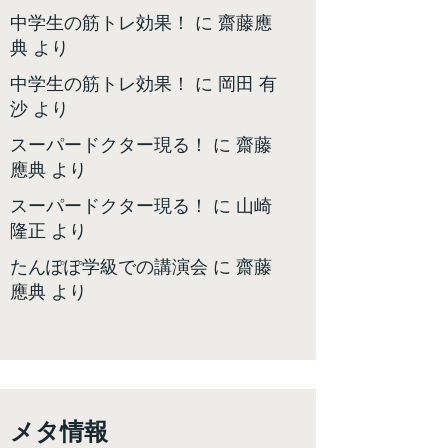
中学生の筋トレ効果！
に
齋藤應
典
より
中学生の筋トレ効果！
に
岡田 有
沙
より
スーパードクター現る！
に
齋藤
應典
より
スーパードクター現る！
に
山崎
隆正
より
たんぽぽ学級での講演会
に
齋藤
應典
より
メタ情報