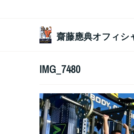
コ
ン
テ
ン
齋藤應典オフィシ
ツ
へ
ス
IMG_7480
キ
ッ
プ