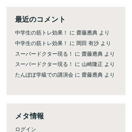
最近のコメント
中学生の筋トレ効果！
に
齋藤應典
より
中学生の筋トレ効果！
に
岡田 有沙
より
スーパードクター現る！
に
齋藤應典
より
スーパードクター現る！
に
山崎隆正
より
たんぽぽ学級での講演会
に
齋藤應典
より
メタ情報
ログイン