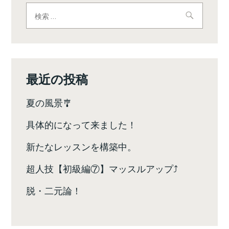
ビ
検
索:
ゲ
ー
シ
最近の投稿
ョ
夏の風景🎐
ン
具体的になって来ました！
新たなレッスンを構築中。
超人技【初級編⑦】マッスルアップ⤴️
脱・二元論！