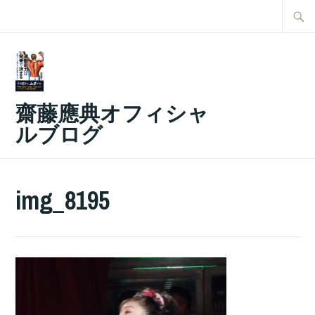
コ
検
ン
索:
テ
ン
ツ
齋藤應典オフィシャ
へ
ルブログ
ス
キ
ッ
img_8195
プ