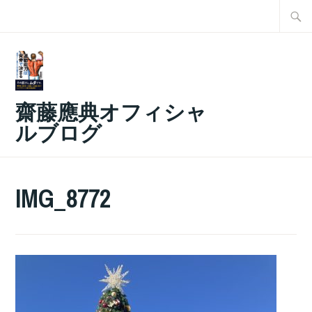
コ
検
ン
索:
テ
ン
ツ
齋藤應典オフィシャ
へ
ルブログ
ス
キ
ッ
IMG_8772
プ