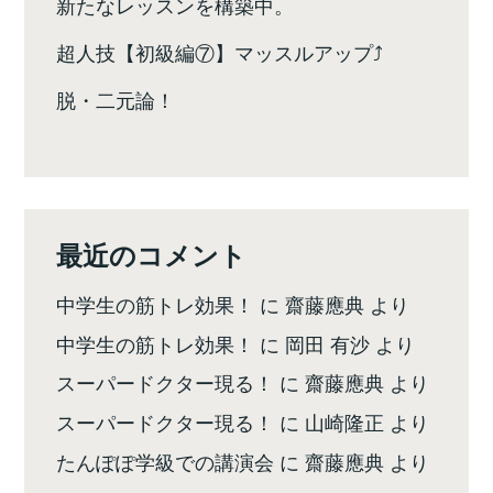
新たなレッスンを構築中。
超人技【初級編⑦】マッスルアップ⤴️
脱・二元論！
最近のコメント
中学生の筋トレ効果！
に
齋藤應典
より
中学生の筋トレ効果！
に
岡田 有沙
より
スーパードクター現る！
に
齋藤應典
より
スーパードクター現る！
に
山崎隆正
より
たんぽぽ学級での講演会
に
齋藤應典
より