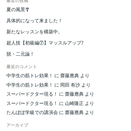
最近の投稿
夏の風景🎐
具体的になって来ました！
新たなレッスンを構築中。
超人技【初級編⑦】マッスルアップ⤴️
脱・二元論！
最近のコメント
中学生の筋トレ効果！
に
齋藤應典
より
中学生の筋トレ効果！
に
岡田 有沙
より
スーパードクター現る！
に
齋藤應典
より
スーパードクター現る！
に
山崎隆正
より
たんぽぽ学級での講演会
に
齋藤應典
より
アーカイブ