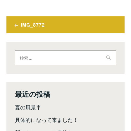
投
IMG_8772
稿
ナ
ビ
検
索:
ゲ
ー
シ
最近の投稿
ョ
夏の風景🎐
ン
具体的になって来ました！