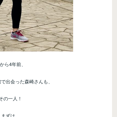
から4年前、
館で出会った森崎さんも、
その一人！
まずは、