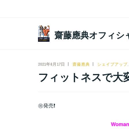
コ
ン
テ
ン
齋藤應典オフィシ
ツ
へ
ス
キ
2021年6月17日
齋藤應典
シェイプアップ
ッ
フィットネスで大
プ
㊗️発売❗️
Woman’