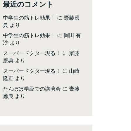
最近のコメント
中学生の筋トレ効果！
に
齋藤應
典
より
中学生の筋トレ効果！
に
岡田 有
沙
より
スーパードクター現る！
に
齋藤
應典
より
スーパードクター現る！
に
山崎
隆正
より
たんぽぽ学級での講演会
に
齋藤
應典
より