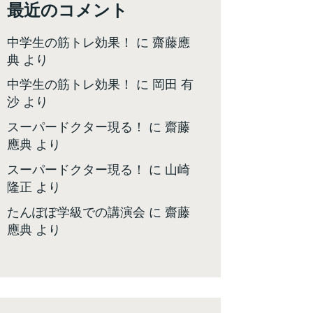
最近のコメント
中学生の筋トレ効果！
に
齋藤應
典
より
中学生の筋トレ効果！
に
岡田 有
沙
より
スーパードクター現る！
に
齋藤
應典
より
スーパードクター現る！
に
山崎
隆正
より
たんぽぽ学級での講演会
に
齋藤
應典
より