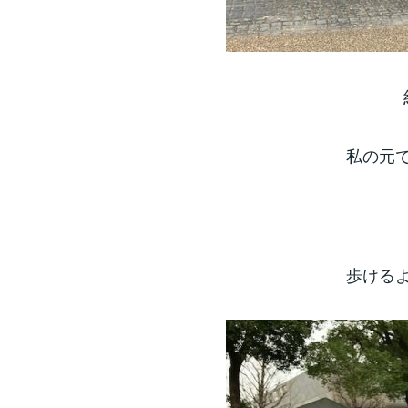
私の元
歩ける