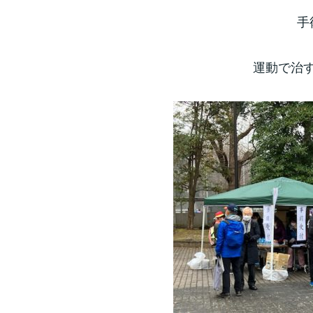
手
運動で治