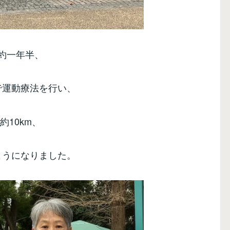
約一年半、
で運動療法を行い、
約10km、
ようになりました。