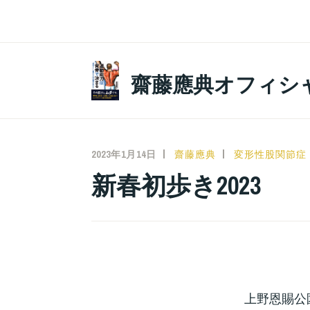
コ
ン
テ
ン
齋藤應典オフィシ
ツ
へ
ス
キ
2023年1月14日
齋藤應典
変形性股関節症
ッ
新春初歩き2023
プ
上野恩賜公