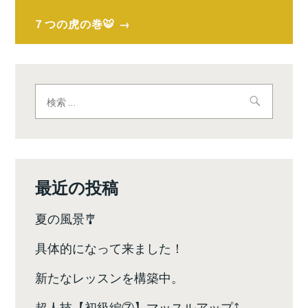
稿
ナ
７つの虎の巻🐯
ビ
ゲ
検
ー
索:
シ
ョ
ン
最近の投稿
夏の風景🎐
具体的になって来ました！
新たなレッスンを構築中。
超人技【初級編⑦】マッスルアップ⤴️