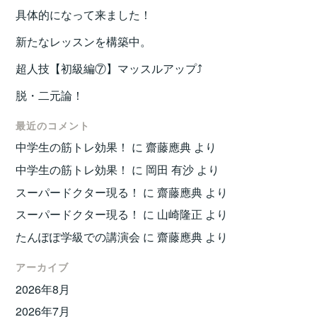
具体的になって来ました！
新たなレッスンを構築中。
超人技【初級編⑦】マッスルアップ⤴️
脱・二元論！
最近のコメント
中学生の筋トレ効果！
に
齋藤應典
より
中学生の筋トレ効果！
に
岡田 有沙
より
スーパードクター現る！
に
齋藤應典
より
スーパードクター現る！
に
山崎隆正
より
たんぽぽ学級での講演会
に
齋藤應典
より
アーカイブ
2026年8月
2026年7月