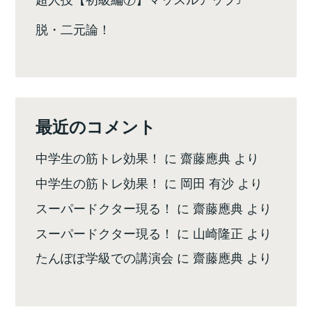
脱・二元論！
最近のコメント
中学生の筋トレ効果！
に
齋藤應典
より
中学生の筋トレ効果！
に
岡田 有沙
より
スーパードクター現る！
に
齋藤應典
より
スーパードクター現る！
に
山崎隆正
より
たんぽぽ学級での講演会
に
齋藤應典
より