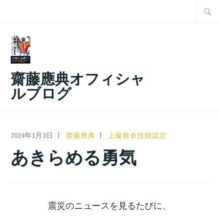
コ
検
ン
索:
テ
ン
ツ
齋藤應典オフィシャ
へ
ルブログ
ス
キ
ッ
2024年1月3日
齋藤應典
上級救命技能認定
プ
あきらめる勇気
震災のニュースを見るたびに、