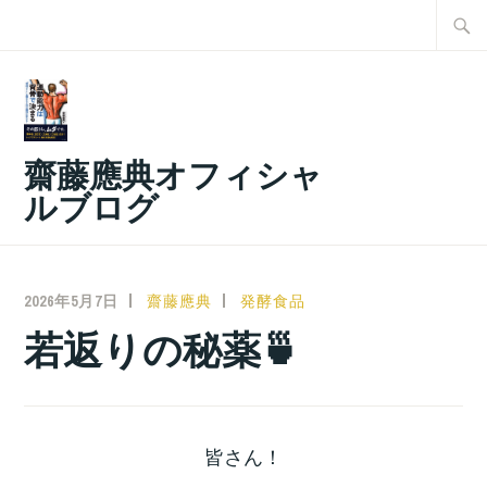
コ
検
ン
索:
テ
ン
ツ
齋藤應典オフィシャ
へ
ルブログ
ス
キ
ッ
2026年5月7日
齋藤應典
発酵食品
プ
若返りの秘薬🍵
皆さん！