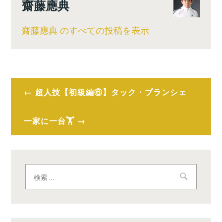
齋藤應典
齋藤應典 のすべての投稿を表示
投
超人技【初級編⑥】タック・プランシェ
稿
ナ
一家に一台🏋️
ビ
ゲ
検
ー
索:
シ
ョ